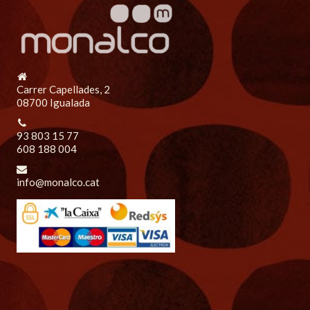
Carrer Capellades, 2
08700 Igualada
93 803 15 77
608 188 004
info@monalco.cat