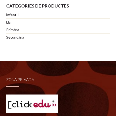
producte
CATEGORIES DE PRODUCTES
té
Infantil
diverses
Llar
variants.
Primària
Les
Secundària
opcions
es
poden
triar
a
ZONA PRIVADA
la
pàgina
del
producte