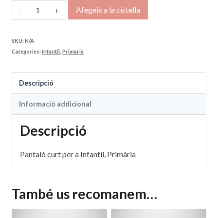
quantitat
Afegeix a la cistella
de
Pantaló
SKU:
N/A
Categories:
Infantil
,
Primària
curt
Descripció
Informació addicional
Descripció
Pantaló curt per a Infantil, Primària
També us recomanem…