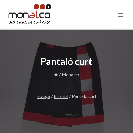
Vés
al
contingut
Pantaló curt
/
Monalco
Botiga
/
Infantil
/
Pantaló curt