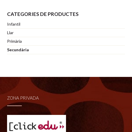
Aquest
producte
CATEGORIES DE PRODUCTES
té
Infantil
diverses
Llar
variants.
Primària
Les
Secundària
opcions
es
poden
triar
a
ZONA PRIVADA
la
pàgina
del