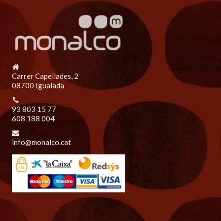
Carrer Capellades, 2
08700 Igualada
93 803 15 77
608 188 004
info@monalco.cat