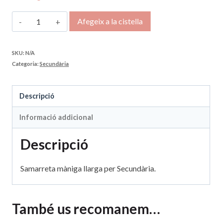
quantitat
Afegeix a la cistella
de
Samarreta
SKU:
N/A
Categoria:
Secundària
màniga
llarga
Descripció
Informació addicional
Descripció
Samarreta màniga llarga per Secundària.
També us recomanem…