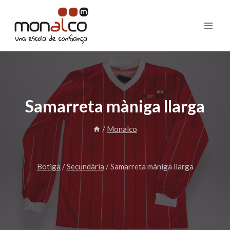
Vés
al
contingut
Samarreta màniga llarga
/
Monalco
Botiga
/
Secundària
/
Samarreta màniga llarga